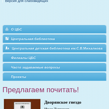
Версия для слабовидящих
О ЦБС
Центральная библиотека
Центральная детская библиотека им.С.В.Михалкова
Филиалы ЦБС
Часто задаваемые вопросы
Проекты
Предлагаем почитать!
Дворянское гнездо
Иван Тургенев