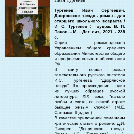
Тургенев Иван Сергеевич.
Дворянское гнездо : роман : для
старшего школьного возраста /
И. С. Тургенев ; худож. В. П.
Панов. - М. : Дет. лит., 2021. - 235
с.
Серия рекомендована
Управлением общего среднего
образования Министерства общего
и профессионального образования
РФ.
В книгу вошел роман
замечательного русского писателя
И.С. Тургенева "Дворянское
гнездо". Это произведение - один
из лучших образцов русской
литературы XIX века, "начало
любви и света, во всякой строке
бьющее живым ключом" (М.Е.
Салтыков-Щедрин).
В качестве приложений помещены
критические статьи о романе: Д.И.
Писарев "Дворянское гнездо.
Роман И.С. Тургенева" и А.