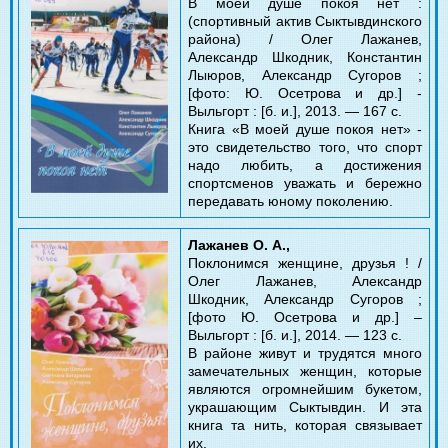
В моей душе покоя нет :
(спортивный актив Сыктывдинского
района) / Олег Лажанев,
Александр Шкодник, Константин
Лыюров, Александр Сугоров ;
[фото: Ю. Осетрова и др.] -
Выльгорт : [б. и.], 2013. — 167 с.
Книга «В моей душе покоя нет» -
это свидетельство того, что спорт
надо любить, а достижения
спортсменов уважать и бережно
передавать юному поколению.
Лажанев О. А.,
Поклонимся женщине, друзья ! /
Олег Лажанев, Александр
Шкодник, Александр Сугоров ;
[фото Ю. Осетрова и др.] –
Выльгорт : [б. и.], 2014. — 123 с.
В районе живут и трудятся много
замечательных женщин, которые
являются огромнейшим букетом,
украшающим Сыктывдин. И эта
книга та нить, которая связывает
их.