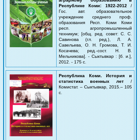
Республике Коми:
1922-2012
/
Гос. авт. образовательное
учреждение среднего проф.
образования Респ. Коми Коми
респ. агропромышленный
техникум; [общ. ред. совет: С. С.
Савинова (гл. ред.), Л. А.
Савельева, О. Н. Громова, Т. И.
Косачева; ред.-сост. Н. В.
Мельникова]. - Сыктывкар : [б. и.],
2012. - 175 с.
Республика Коми. История и
статистика военных лет
/
Комистат.
– Сыктывкар, 2015.
– 105
с.