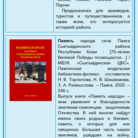
Парчег.
Предназначен для краеведов,
туристов и путешественников, а
также всем, кто интересуется
историей района.
Память
народа села Пажга
Сыктывдинского района
Республики Коми : [75-летию
Великой Победы посвящается…] /
МБУК «Сыктывдинская ЦБС»,
Пажгинская модельная
библиотека-филиал; составители
Н. В. Торлопова, Н. В. Шишмакова,
З. А. Размыслова. – Пажга, 2020. –
246 с.
Выпуск книги «Память народа» –
знак уважения и благодарности
землякам-пажгинцам, защитникам
Отечества. В ней многие найдут
имена своих родных и близких,
память о которых для них
священна. Большая часть наших
земляков, ушедших на войну,