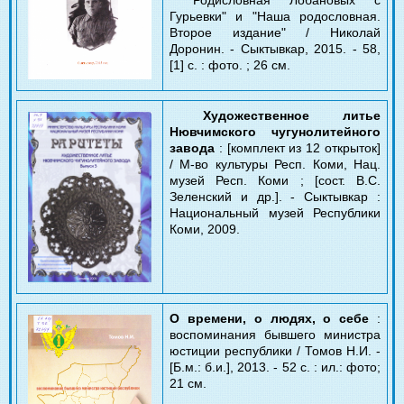
Гурьевки" и "Наша родословная.
Второе издание" / Николай
Доронин. - Сыктывкар, 2015. - 58,
[1] с. : фото. ; 26 см.
Художественное литье
Нювчимского чугунолитейного
завода
: [комплект из 12 открыток]
/ М-во культуры Респ. Коми, Нац.
музей Респ. Коми ; [сост. В.С.
Зеленский и др.]. - Сыктывкар :
Национальный музей Республики
Коми, 2009.
О времени, о людях, о себе
:
воспоминания бывшего министра
юстиции республики / Томов Н.И. -
[Б.м.: б.и.], 2013. - 52 с. : ил.: фото;
21 см.