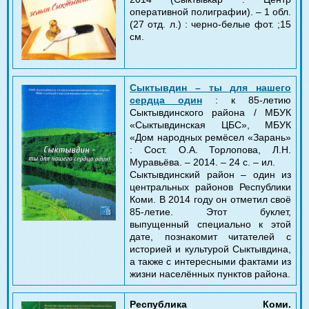
оперативной полиграфии).
–
1 обл.
(27 отд. л.) : черно-белые фот. ;15
см.
Сыктывдин – ты для нашего
сердца один
: к 85-летию
Сыктывдинского района / МБУК
«Сыктывдинская ЦБС», МБУК
«Дом народных ремёсел «Зарань»
: Сост. О.А. Торлопова, Л.Н.
Муравьёва. – 2014. – 24 с. – ил.
Сыктывдинский район – один из
центральных районов Республики
Коми. В 2014 году он отметил своё
85-летие. Этот буклет,
выпущенный специально к этой
дате, познакомит читателей с
историей и культурой Сыктывдина,
а также с интересными фактами из
жизни населённых пунктов района.
Республика Коми.