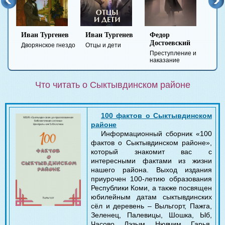
Иван Тургенев
Иван Тургенев
Федор
Ми
Достоевский
Ле
Дворянское гнездо
Отцы и дети
Преступление и
Гер
наказание
вре
Что читать о Сыктывдинском районе
100 фактов о Сыктывдинском
районе
Информационный сборник «100
фактов о Сыктывдинском районе»,
который знакомит вас с
интересными фактами из жизни
нашего района. Выход издания
приурочен 100-летию образования
Республики Коми, а также посвящен
юбилейным датам сыктывдинских
сёл и деревень – Выльгорт, Пажга,
Зеленец, Палевицы, Шошка, Ыб,
Часово, Лэзым, Нювчим, Гарья,