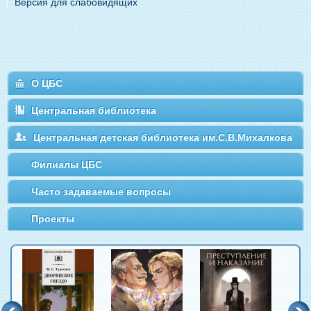
Версия для слабовидящих
О ЦБС
Центральная библиотека
Центральная детская библиотека им.С.В.Михалкова
Филиалы ЦБС
Часто задаваемые вопросы
Проекты