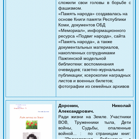
сложили свои головы в борьбе с
фашизмом.
«Память народа» создавалась на
основе Книги памяти Республики
Коми, документов ОБД
«Мемориал», информационного
ресурса «Подвиг народа», сайта
«Память народа», а также
документальных материалов,
накопленных сотрудниками
Пажгинской модельной
библиотеки: воспоминания
очевидцев; газетно-журнальные
публикации; ксерокопии наградных
листов и военных билетов;
фотографии из семейных архивов
Доронин, Николай
Александрович.
Ради жизни на Земле. Участники
ВОВ, Труженники тыла, Дети
войны, Судьбы, опаленные
войной... : по страницам книг:
"Родисловная Лобановых с