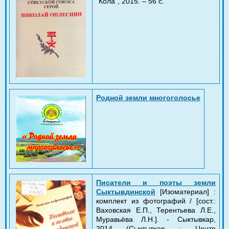
"Кола", 2015.
– 56 с.
Родной земли многоголосье
Писатели и поэты земли
Сыктывдинской
[Изоматериал] :
комплект из фотографий / [сост.:
Ваховская Е.П., Терентьева Л.Е.,
Муравьёва Л.Н.]. - Сыктывкар,
2014 (Сыктывкар : Центр