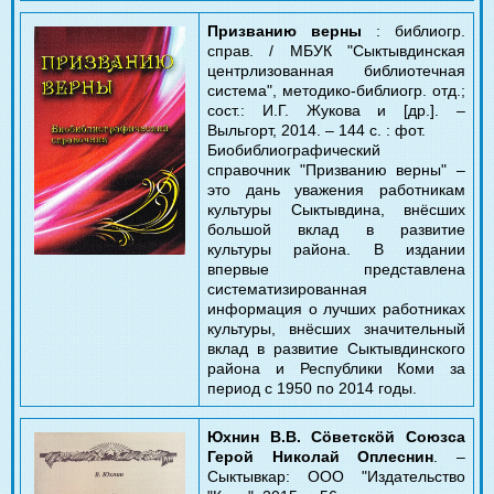
Призванию верны
: библиогр.
справ. / МБУК "Сыктывдинская
центрлизованная библиотечная
система", методико-библиогр. отд.;
сост.: И.Г. Жукова и [др.].
–
Выльгорт, 2014.
– 144 с. : фот.
Биобиблиографический
справочник "Призванию верны"
–
это дань уважения работникам
культуры Сыктывдина, внёсших
большой вклад в развитие
культуры района. В издании
впервые представлена
систематизированная
информация о лучших работниках
культуры, внёсших значительный
вклад в развитие Сыктывдинского
района и Республики Коми за
период с 1950 по 2014 годы.
Юхнин В.В. С
öветск
öй Союзса
Герой Николай Оплеснин
.
–
Сыктывкар: ООО "Издательство