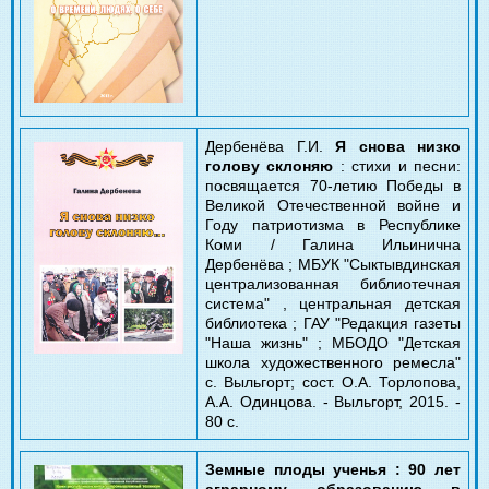
Дербенёва Г.И.
Я снова низко
голову склоняю
: стихи и песни:
посвящается 70-летию Победы в
Великой Отечественной войне и
Году патриотизма в Республике
Коми / Галина Ильинична
Дербенёва ; МБУК "Сыктывдинская
централизованная библиотечная
система" , центральная детская
библиотека ; ГАУ "Редакция газеты
"Наша жизнь" ; МБОДО "Детская
школа художественного ремесла"
с. Выльгорт; сост. О.А. Торлопова,
А.А. Одинцова. - Выльгорт, 2015. -
80 с.
Земные плоды ученья : 90 лет
аграрному образованию в