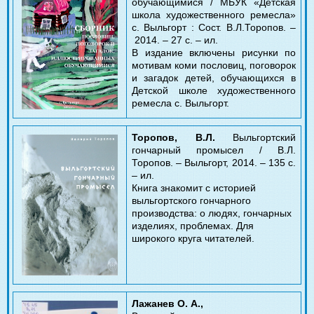
обучающимися / МБУК «Детская
школа художественного ремесла»
с. Выльгорт : Сост. В.Л.Торопов.
–
2014.
–
27 с.
–
ил.
В издание включены рисунки по
мотивам коми пословиц, поговорок
и загадок детей, обучающихся в
Детской школе художественного
ремесла с. Выльгорт.
Торопов, В.Л.
Выльгортский
гончарный промысел / В.Л.
Торопов. – Выльгорт, 2014. – 135 с.
– ил.
Книга знакомит с историей
выльгортского гончарного
производства: о людях, гончарных
изделиях, проблемах. Для
широкого круга читателей.
Лажанев О. А.,