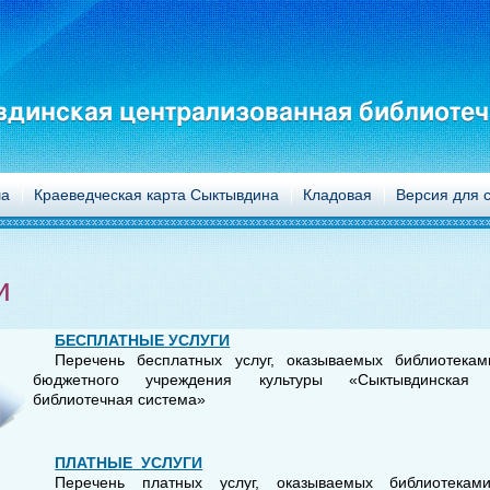
динская централизованная библиотеч
а
Краеведческая карта Сыктывдина
Кладовая
Версия для 
и
БЕСПЛАТНЫЕ
УСЛУГИ
Перечень бесплатных услуг,
о
казываемы
х б
иблиотека
бюджетного учреждения культуры «Сыктывдинская ц
библиотечная система»
ПЛАТНЫЕ
УСЛУГИ
Перечень платных услуг, оказываемых библиотекам