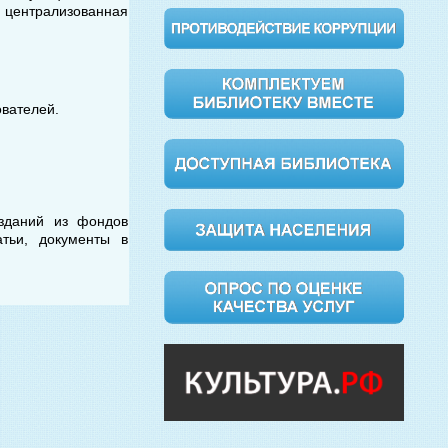
ентрализованная
ователей.
изданий из фондов
атьи, документы в