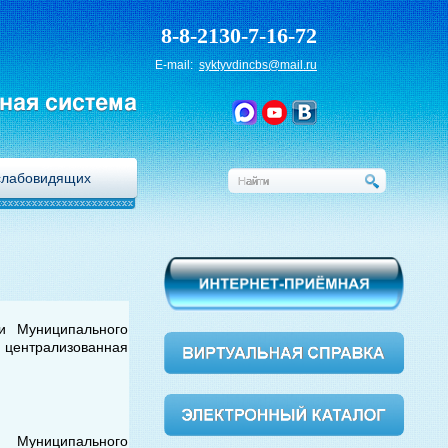
8-8-2130-7-16-72
E-mail:
syktyvdincbs@mail.ru
ная система
слабовидящих
ми Муниципального
ентрализованная
и Муниципального