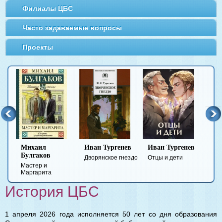
Филиалы ЦБС
Часто задаваемые вопросы
Проекты
Иван Тургенев
Иван Тургенев
Федор
Ми
Достоевский
Ле
Дворянское гнездо
Отцы и дети
Преступление и
Гер
наказание
вре
История ЦБС
1 апреля 2026 года исполняется 50 лет со дня образования