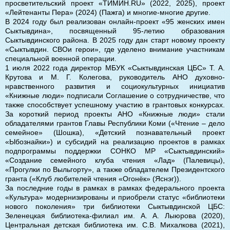
просветительский проект «ТИМИН.RU» (2022, 2025), проект
«Лейтенанты Пера» (2024) (Пажга) и многие-многие другие.
В 2024 году был реализован онлайн-проект «95 женских имен
Сыктывдина», посвященный 95-летию образования
Сыктывдинского района. В 2025 году дан старт новому проекту
«Сыктывдин. СВОи герои», где уделено внимание участникам
специальной военной операции.
1 июля 2022 года директор МБУК «Сыктывдинская ЦБС» Т. А.
Крутова и М. Г. Колегова, руководитель АНО духовно-
нравственного развития и социокультурных инициатив
«Книжные люди» подписали Соглашение о сотрудничестве, что
также способствует успешному участию в грантовых конкурсах.
За короткий период проекты АНО «Книжные люди» стали
обладателями грантов Главы Республики Коми («Чтение – дело
семейное» (Шошка), «Детский познавательный проект
«Ыбознайки») и субсидий на реализацию проектов в рамках
подпрограммы поддержки СОНКО МР «Сыктывдинский»
«Создание семейного клуба чтения «Лад» (Палевицы),
«Прогулки по Выльгорту», а также обладателем Президентского
гранта («Клуб любителей чтения «Огонёк» (Яснэг)).
За последние годы в рамках в рамках федерального проекта
«Культура» модернизированы и приобрели статус «библиотеки
нового поколения» три библиотеки Сыктывдинской ЦБС:
Зеленецкая библиотека-филиал им. А. А. Лыюрова (2020),
Центральная детская библиотека им. С.В. Михалкова (2021),