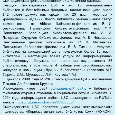
Сыктывдинской централизованной библиотечной системы.
Сегодня Сыктывдинская ЦБС – это 15 муниципальных
библиотек с богатейшими фондами, насчитывающими около
142 тысяч документов, среди них 20 тысяч местных и
краеведческих изданий. Шесть библиотек района имеют статус
«именные» – это Ыбская библиотека-филиал им. В. И.
Безносикова, Палевицкая библиотека-филиал им. Ф.Ф.
Павленкова, Зеленецкая библиотека-филиал им. А. А.
Лыюрова, Слудская библиотека-филиал им. А. В. Некрасова,
Центральная детская библиотека им. С. В. Михалкова,
Пажгинская библиотека-филиал им. В. В. Тимина. Услугами
библиотек на сегодняшний день пользуются более 13 тысяч
читателей. В настоящее время услуги по информационно-
библиотечному обслуживанию населения осуществляют 35
специалистов, в том числе 4 победителя республиканского
конкурса в номинации «Лучший библиотекарь» (Колегова М.Г,
Тырина Е.М., Муравьева Л.Н., Крутова Т.А.).
С декабря 2008 года МБУК «Сыктывдинская ЦБС» возглавляет
Татьяна Альбертовна Крутова.
Учреждение имеет свой
официальный сайт
; у библиотек-
филиалов открыты страницы в социальной сети в ВКонтакте. С
2024 года информация о работе ЦБС размещается на RUTubе
канале
https://rutube.ru/channel/39909353/
Сыктывдинская ЦБС является участником некоммерческого
партнерства «Корпоративная сеть библиотек Коми «ЧУКОР».