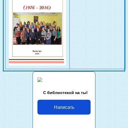
С библиотекой на ты!
Написать