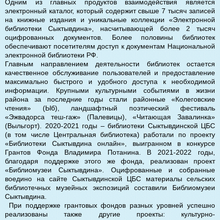
Одним из главных продуктов взаимодействия является
электронный каталог, который содержит свыше 7 тысяч записей
на книжные издания и уникальные коллекции «Электронной
библиотеки Сыктывдина», насчитывающей более 2 тысяч
оцифрованных документов. Более половины библиотек
обеспечивают посетителям доступ к документам Национальной
электронной библиотеки РФ.
Главным направлением деятельности библиотек остается
качественное обслуживание пользователей и предоставление
максимально быстрого и удобного доступа к необходимой
информации. Крупными культурными событиями в жизни
района за последние годы стали районные «Колеговские
чтения» (Ыб), ландшафтный поэтический фестиваль
«Эжвадорса теш-гаж» (Палевицы), «Читающая Завалинка»
(Выльгорт). 2020-2021 годы – библиотеки Сыктывдинской ЦБС
(в том числе Центральная библиотека) работали по проекту
«Библиотеки Сыктывдина онлайн», выигранном в конкурсе
Грантов Фонда Владимира Потанина. В 2021-2022 годы,
благодаря поддержке этого же фонда, реализован проект
«Библиомузеи Сыктывдина». Оцифрованные и собранные
воедино на сайте Сыктывдинской ЦБС материалы сельских
библиотечных музейных экспозиций составили Библиомузеи
Сыктывдина.
При поддержке грантовых фондов разных уровней успешно
реализованы также другие проекты: культурно-