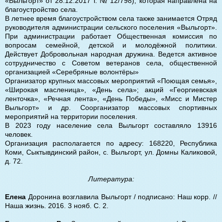
«Выльгорт» от 28.12.2017 г. № 12/798), которая направлена на
благоустройство села.
В летнее время благоустройством села также занимается Отряд
руководителя администрации сельского поселения «Выльгорт».
При администрации работает Общественная комиссия по
вопросам семейной, детской и молодёжной политики.
Действует Добровольная народная дружина. Ведется активное
сотрудничество с Советом ветеранов села, общественной
организацией «Серебряные волонтёры»
Организатор крупных массовых мероприятий «Поющая семья»,
«Широкая масленица», «День села»; акций «Георгиевская
ленточка», «Речная лента», «День Победы», «Мисс и Мистер
Выльгорт» и др. Соорганизатор массовых спортивных
мероприятий на территории поселения.
В 2023 году население села Выльгорт составляло 13916
человек.
Организация располагается по адресу: 168220, Республика
Коми, Сыктывдинский район, с. Выльгорт, ул. Домны Каликовой,
д. 72.
Литература:
Елена
Доронина возглавила Выльгорт / подписано: Наш корр. //
Наша жизнь. 2016. 3 нояб. С. 2.