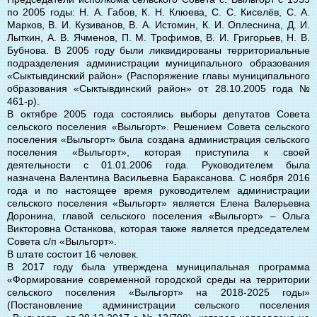
по 2005 годы: Н. А. Габов, К. Н. Клюева, С. С. Киселёв, С. А.
Марков, В. И. Кузиванов, В. А. Истомин, К. И. Оплеснина, Д. И.
Лыткин, А. В. Ячменов, П. М. Трофимов, В. И. Григорьев, Н. В.
Бубнова. В 2005 году были ликвидированы территориальные
подразделения администрации муниципального образования
«Сыктывдинский район» (Распоряжение главы муниципального
образования «Сыктывдинский район» от 28.10.2005 года №
461-p).
В октябре 2005 года состоялись выборы депутатов Совета
сельского поселения «Выльгорт». Решением Совета сельского
поселения «Выльгорт» была создана администрация сельского
поселения «Выльгорт», которая приступила к своей
деятельности с 01.01.2006 года. Руководителем была
назначена Валентина Васильевна Бараксанова. С ноября 2016
года и по настоящее время руководителем администрации
сельского поселения «Выльгорт» является Елена Валерьевна
Доронина, главой сельского поселения «Выльгорт» – Ольга
Викторовна Останкова, которая также является председателем
Совета с/п «Выльгорт».
В штате состоит 16 человек.
В 2017 году была утверждена муниципальная программа
«Формирование современной городской среды на территории
сельского поселения «Выльгорт» на 2018-2025 годы»
(Постановление администрации сельского поселения