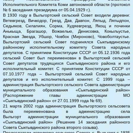
Исполнительного Комитета Коми автономной области (протокол
№ 6 заседания президиума от 05.04.1929 г.).
В 1930 году в Выльгортский сельский Совет входили деревни:
Ветевгрезд, Вичкодор, Грезд, Дав, Давпон, Ляпыд, Ляпыдпон,
Седьяков, Силапиян, Сорма, Худяевгрезд, Якощ и починки
Анькыща, Брагашор, Вожаелью, Денисовка, Кокыльустье,
Красная Звезда, Убшор, Човбок (Мироново), Човоболтаустье.
Выльгортский сельский Совет подчинялся Сыктывдинскому
районному исполнительному комитету Совета народных
депутатов. С принятием Конституции СССР от 05.12.1936 года
сельский Совет был переименован в Выльгортский сельский
Совет депутатов трудящихся Сыктывдинского района и его
исполнительный комитет. С принятием Конституции СССР от
07.10.1977 года – Выльгортский сельский Совет народных
депутатов и его исполнительный комитет. С 1999 года –
администрация Выльгортского сельского Совета администрации
муниципального образования «Сыктывдинский район»
(Распоряжение главы администрации МО
«Сыктывдинский район» от 27.01.1999 года № 69).
21 марта 2002 года администрация Выльгортского сельсовета
была переименована в администрацию села
Выльгорт администрации муниципального образования
«Сыктывдинский район» (Решение 14 заседания районного
Совета Сыктывдинского района второго созыва).
Председатели исполкома сельского Совета с. Выльгорт с 1935