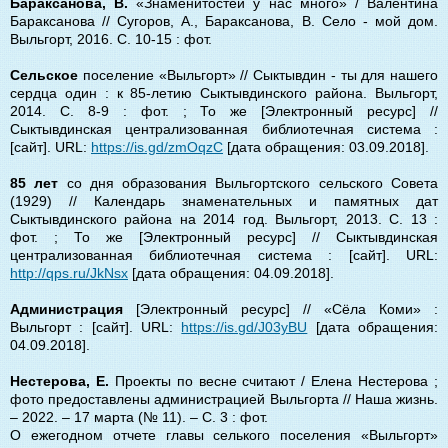
Бараксанова, В.
«Знаменитостей у нас много» / Валентина
Бараксанова // Сугоров, А., Бараксанова, В. Село - мой дом.
Выльгорт, 2016. С. 10-15 : фот.
Сельское
поселение «Выльгорт» // Сыктывдин - ты для нашего
сердца один : к 85-летию Сыктывдинского района. Выльгорт,
2014. С. 8-9 : фот. ; То же [Электронный ресурс] //
Сыктывдинская централизованная библиотечная система :
[сайт]. URL:
https://is.gd/zmOqzC
[дата обращения: 03.09.2018].
85 лет
со дня образования Выльгортского сельского Совета
(1929) // Календарь знаменательных и памятных дат
Сыктывдинского района на 2014 год. Выльгорт, 2013. С. 13 :
фот. ; То же [Электронный ресурс] // Сыктывдинская
централизованная библиотечная система : [сайт]. URL:
http://qps.ru/JkNsx
[дата обращения: 04.09.2018].
Администрация
[Электронный ресурс] // «Сёла Коми» :
Выльгорт : [сайт]. URL:
https://is.gd/J03yBU
[дата обращения:
04.09.2018].
Нестерова, Е.
Проекты по весне считают / Елена Нестерова ;
фото предоставлены администрацией Выльгорта // Наша жизнь.
‒ 2022. ‒ 17 марта (№ 11). ‒ С. 3 : фот.
О ежегодном отчете главы селького поселения «Выльгорт»