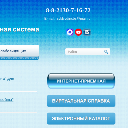
8-8-2130-7-16-72
E-mail:
syktyvdincbs@mail.ru
ная система
слабовидящих
на" для
 войны",