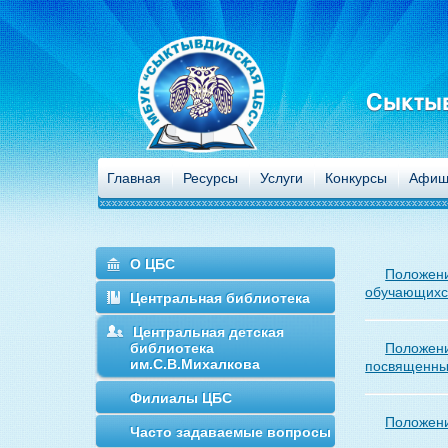
Сыктыв
Главная
Ресурсы
Услуги
Конкурсы
Афиш
О ЦБС
Положени
обучающихся
Центральная библиотека
Центральная детская
библиотека
Положени
им.С.В.Михалкова
посвященные
Филиалы ЦБС
Положени
Часто задаваемые вопросы