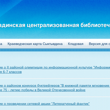
динская централизованная библиотеч
а
Краеведческая карта Сыктывдина
Кладовая
Версия для 
е о II районой олимпиаде по информационной культуре "Информи
 6-7 классов
е о районом конкурсе буктрейлеров "В книжной памяти мгновение
 75 - летию победы в Великой Отечесвенной войне
е о проведении сетевой акции "Литературный фантик"