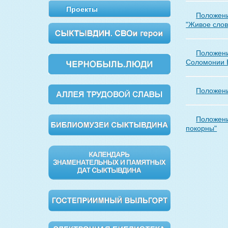
Проекты
Положени
"Живое слов
Положени
Соломонии 
Положени
Положени
покорны"