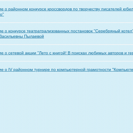
е о районном конкурсе кроссвордов по творчеству писателей юбил
о"
е о конкурсе театратрализованных постановок "Серебряный котел
Васильевны Пылаевой
е о сетевой акции "Лето с книгой! В поисках любимых авторов и ге
е о IV районном турнире по компьютерной грамотности "Компьюте