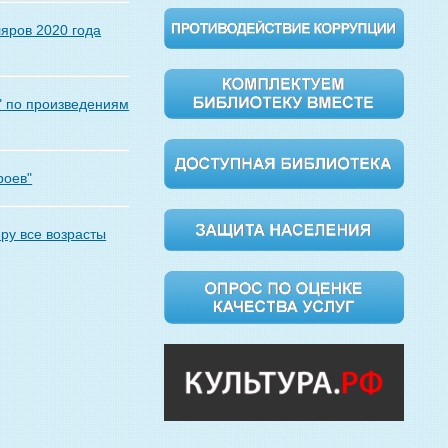
яров 2020 года
" по произведениям
роев"
ру все возрасты