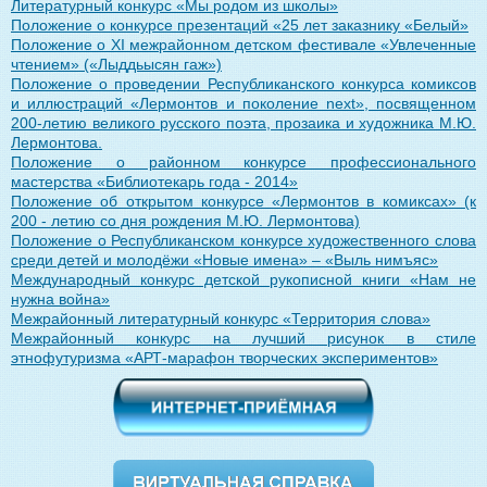
Литературный конкурс «Мы родом из школы»
Положение о конкурсе презентаций «25 лет заказнику «Белый»
Положение о XI межрайонном детском фестивале «Увлеченные
чтением» («Лыддьысян гаж»)
Положение о проведении Республиканского конкурса комиксов
и иллюстраций «Лермонтов и поколение next», посвященном
200-летию великого русского поэта, прозаика и художника М.Ю.
Лермонтова.
Положение о районном конкурсе профессионального
мастерства «Библиотекарь года - 2014»
Положение об открытом конкурсе «Лермонтов в комиксах» (к
200 - летию со дня рождения М.Ю. Лермонтова)
Положение о Республиканском конкурсе художественного слова
среди детей и молодёжи «Новые имена» – «Выль нимъяс»
Международный конкурс детской рукописной книги «Нам не
нужна война»
Межрайонный литературный конкурс «Территория слова»
Межрайонный конкурс на лучший рисунок в стиле
этнофутуризма «АРТ-марафон творческих экспериментов»