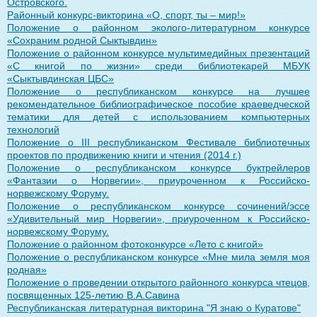
Островского.
Районный конкурс-викторина «О, спорт, ты – мир!»
Положение о районном эколого-литературном конкурсе
«Сохраним родной Сыктывдин»
Положение о районном конкурсе мультимедийных презентаций
«С книгой по жизни» среди библиотекарей МБУК
«Сыктывдинская ЦБС»
Положение о республиканском конкурсе на лучшее
рекомендательное библиографическое пособие краеведческой
тематики для детей с использованием компьютерных
технологий
Положение о III республиканском Фестивале библиотечных
проектов по продвижению книги и чтения (2014 г.)
Положение о республиканском конкурсе буктрейлеров
«Фантазии о Норвегии», приуроченном к Российско-
норвежскому Форуму.
Положение о республиканском конкурсе сочинений/эссе
«Удивительный мир Норвегии», приуроченном к Российско-
норвежскому Форуму.
Положение о районном фотоконкурсе «Лето с книгой»
Положение о республиканском конкурсе «Мне мила земля моя
родная»
Положение о проведении открытого районного конкурса чтецов,
посвященных 125-летию В.А.Савина
Республиканская литературная викторина "Я знаю о Куратове"