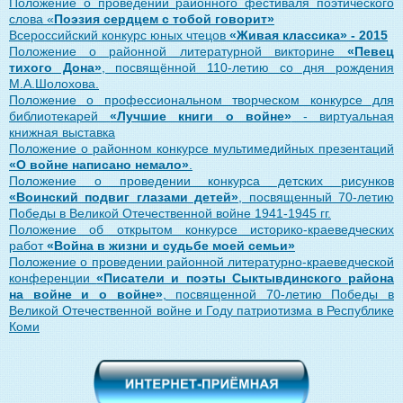
Положение о проведении
районного фестиваля поэтического
слова «
Поэзия сердцем с тобой говорит»
Всероссийский конкурс юных чтецов
«Живая классика» - 2015
Положение о районной литературной викторине
«Певец
тихого Дона»
, посвящённой 110-летию со дня рождения
М.А.Шолохова.
Положение о профессиональном творческом конкурсе для
библиотекарей
«Лучшие книги о войне»
- виртуальная
книжная выставка
Положение о районном конкурсе мультимедийных презентаций
«О войне написано немало»
.
Положение о проведении конкурса детских рисунков
«Воинский подвиг глазами детей»
, посвященный 70-летию
Победы в Великой Отечественной войне 1941-1945 гг.
Положение об открытом конкурсе историко-краеведческих
работ
«Война в жизни и судьбе моей семьи»
Положение
о проведении районной литературно-краеведческой
конференции
«Писатели и поэты Сыктывдинского района
на войне и о войне»
,
посвященной 70-летию Победы в
Великой Отечественной войне и
Году патриотизма в Республике
Коми