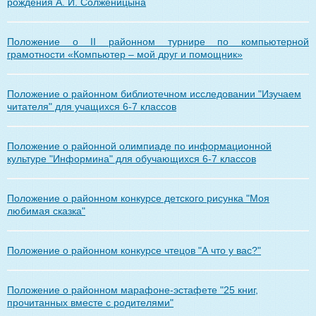
рождения А. И. Солженицына
Положение о II районном турнире по компьютерной
грамотности «Компьютер – мой друг и помощник»
Положение о районном библиотечном исследовании "Изучаем
читателя" для учащихся 6-7 классов
Положение о районной олимпиаде по информационной
культуре "Информина" для обучающихся 6-7 классов
Положение о районном конкурсе детского рисунка "Моя
любимая сказка"
Положение о районном конкурсе чтецов "А что у вас?"
Положение о районном марафоне-эстафете "25 книг,
прочитанных вместе с родителями"