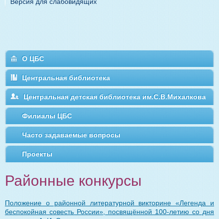
Версия для слабовидящих
О ЦБС
Центральная библиотека
Центральная детская библиотека им.С.В.Михалкова
Филиалы ЦБС
Часто задаваемые вопросы
Проекты
Районные конкурсы
Положение о районной литературной викторине «Легенда и
беспокойная совесть России», посвящённой 100-летию со дня