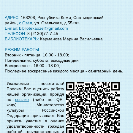
АДРЕС:
168208, Республика Коми, Сыктывдинский
район,
с.Озёл
, ул. Озёльская, д.55«а»
Е-mail:
bibliotekaozel@gmail.com
ТЕЛЕФОН:
8 (2130)77-7-45
БИБЛИОТЕКАРЬ:
Карманова Марина Васильевна
РЕЖИМ РАБОТЫ:
Вторник - пятница: 16.00 - 18.00;
Понедельник, с
уббота: выходные дни
Воскресенье - 16.00 - 18.00;
Последнее воскресенье каждого месяца - санитарный день.
Уважаемые посетители!
Просим Вас оценить работу
нашей организации, пройдя
по
ссылке
(либо по QR-
коду). Министерство
культуры Российской
Федерации приглашает Вас
принять участие в оценке
удовлетворенности граждан
работой государственных и