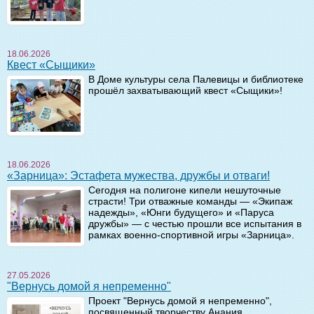
18.06.2026
Квест «Сыщики»
В Доме культуры села Палевицы и библиотеке
прошёл захватывающий квест «Сыщики»!
18.06.2026
«Зарница»: Эстафета мужества, дружбы и отваги!
Сегодня на полигоне кипели нешуточные
страсти! Три отважные команды — «Экипаж
надежды», «Юнги будущего» и «Паруса
дружбы» — с честью прошли все испытания в
рамках военно-спортивной игры «Зарница».
27.05.2026
"Вернусь домой я непременно"
Проект "Вернусь домой я непременно",
посвященный творчеству Анания