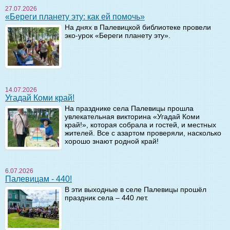
27.07.2026
«Береги планету эту: как ей помочь»
На днях в Палевицкой библиотеке провели
эко-урок «Береги планету эту».
14.07.2026
Угадай Коми край!
На празднике села Палевицы прошла
увлекательная викторина «Угадай Коми
край!», которая собрала и гостей, и местных
жителей. Все с азартом проверяли, насколько
хорошо знают родной край!
6.07.2026
Палевицам - 440!
В эти выходные в селе Палевицы прошёл
праздник села – 440 лет.