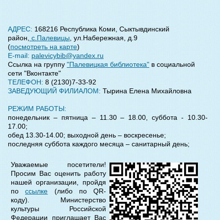
АДРЕС:
168216 Республика Коми, Сыктывдинский
район,
с.Палевицы
, ул.Набережная, д.9
(
посмотреть на карте
)
Е-mail:
palevicybib@yandex.ru
Ссылка на группу
"Палевицкая библиотека"
в социальной
сети "Вконтакте"
ТЕЛЕФОН:
8 (2130)7-33-92
ЗАВЕДУЮЩИЙ ФИЛИАЛОМ:
Тырина Елена Михайловна
.
РЕЖИМ РАБОТЫ:
понедельник
–
пятница
–
11.30 – 18.00, суббота - 10.30-
17.00;
обед 13.30-14.00; выходной день – воскресенье;
последняя суббота каждого месяца – санитарный день;
Уважаемые посетители!
Просим Вас оценить работу
нашей организации, пройдя
по
ссылке
(либо по QR-
коду). Министерство
культуры Российской
Федерации приглашает Вас