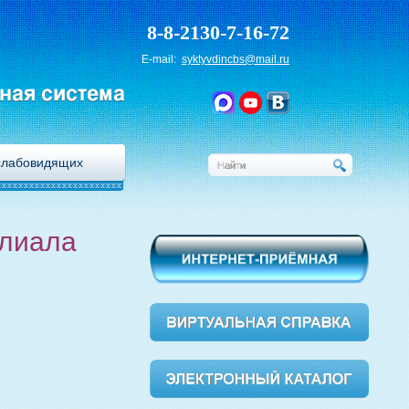
8-8-2130-7-16-72
E-mail:
syktyvdincbs@mail.ru
ная система
слабовидящих
илиала