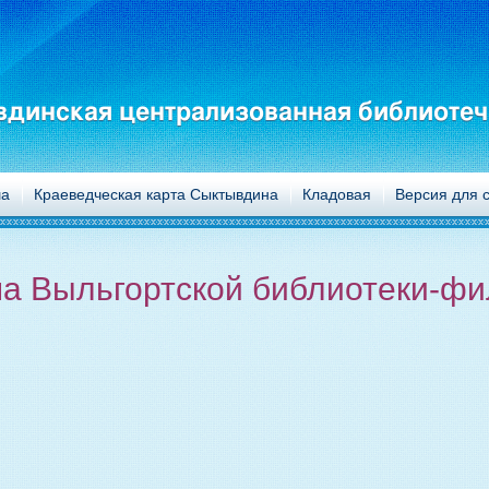
динская централизованная библиотеч
а
Краеведческая карта Сыктывдина
Кладовая
Версия для 
а Выльгортской библиотеки-ф