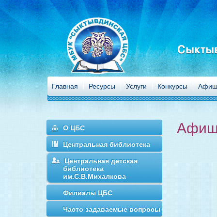
Сыктыв
Главная
Ресурсы
Услуги
Конкурсы
Афиш
Афиш
О ЦБС
Центральная библиотека
Центральная детская
библиотека
им.С.В.Михалкова
Филиалы ЦБС
Часто задаваемые вопросы