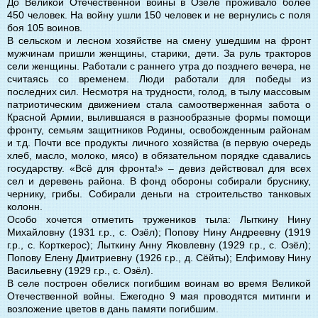
До Великой Отечественной войны в Озёле проживало более
450 человек. На войну ушли 150 человек и не вернулись с поля
боя 105 воинов.
В сельском и лесном хозяйстве на смену ушедшим на фронт
мужчинам пришли женщины, старики, дети. За руль тракторов
сели женщины. Работали с раннего утра до позднего вечера, не
считаясь со временем. Люди работали для победы из
последних сил. Несмотря на трудности, голод, в тылу массовым
патриотическим движением стала самоотверженная забота о
Красной Армии, вылившаяся в разнообразные формы помощи
фронту, семьям защитников Родины, освобожденным районам
и т.д. Почти все продукты личного хозяйства (в первую очередь
хлеб, масло, молоко, мясо) в обязательном порядке сдавались
государству. «Всё для фронта!» – девиз действовал для всех
сел и деревень района. В фонд обороны собирали бруснику,
чернику, грибы. Собирали деньги на строительство танковых
колонн.
Особо хочется отметить тружеников тыла: Лыткину Нину
Михайловну (1931 г.р., с. Озёл); Попову Нину Андреевну (1919
г.р., с. Корткерос); Лыткину Анну Яковлевну (1929 г.р., с. Озёл);
Попову Елену Дмитриевну (1926 г.р., д. Сёйты); Елфимову Нину
Васильевну (1929 г.р., с. Озёл).
В селе построен обелиск погибшим воинам во время Великой
Отечественной войны. Ежегодно 9 мая проводятся митинги и
возложение цветов в дань памяти погибшим.