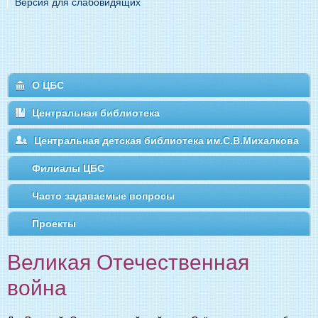
Версия для слабовидящих
О ЦБС
Центральная библиотека
Центральная детская библиотека им.С.В.Михалкова
Филиалы ЦБС
Часто задаваемые вопросы
Проекты
Великая Отечественная
война