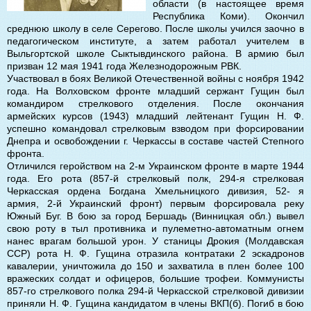
области (в настоящее время
Республика Коми). Окончил
среднюю школу в селе Серегово. После школы учился заочно в
педагогическом институте, а затем работал учителем в
Выльгортской школе Сыктывдинского района. В армию был
призван 12 мая 1941 года Железнодорожным РВК.
Участвовал в боях Великой Отечественной войны с ноября 1942
года. На Волховском фронте младший сержант Гущин был
командиром стрелкового отделения. После окончания
армейских курсов (1943) младший лейтенант Гущин Н. Ф.
успешно командовал стрелковым взводом при форсировании
Днепра и освобождении г. Черкассы в составе частей Степного
фронта.
Отличился геройством на 2-м Украинском фронте в марте 1944
года. Его рота (857-й стрелковый полк, 294-я стрелковая
Черкасская ордена Богдана Хмельницкого дивизия, 52- я
армия, 2-й Украинский фронт) первым форсировала реку
Южный Буг. В бою за город Бершадь (Винницкая обл.) вывел
свою роту в тыл противника и пулеметно-автоматным огнем
нанес врагам большой урон. У станицы Дрокия (Молдавская
ССР) рота Н. Ф. Гущина отразила контратаки 2 эскадронов
кавалерии, уничтожила до 150 и захватила в плен более 100
вражеских солдат и офицеров, большие трофеи. Коммунисты
857-го стрелкового полка 294-й Черкасской стрелковой дивизии
приняли Н. Ф. Гущина кандидатом в члены ВКП(б). Погиб в бою