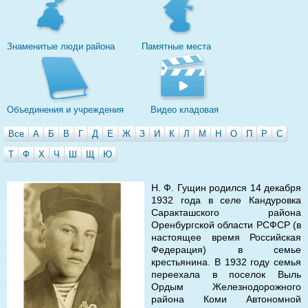
Знаменитые люди района
Памятные места
Объединения и учреждения
Видео кладовая
Все
А
Б
В
Г
Д
Е
Ж
З
И
К
Л
М
Н
О
П
Р
С
Т
Ф
Х
Ч
Ш
Щ
Ю
Н. Ф. Гущин родился 14 декабря
1932 года в селе Кандуровка
Саракташского района
Оренбургской области РСФСР (в
настоящее время Российская
Федерация) в семье
крестьянина. В 1932 году семья
переехала в поселок Выль
Ордым Железнодорожного
района Коми Автономной