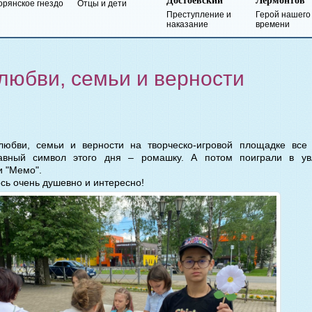
Достоевский
Лермонтов
кое гнездо
Отцы и дети
Преступление и
Герой нашего
наказание
времени
любви, семьи и верности
любви, семьи и верности на творческо-игровой площадке вс
авный символ этого дня – ромашку. А потом поиграли в ув
и "Мемо".
сь очень душевно и интересно!