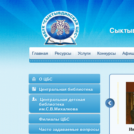
Сыктыв
Главная
Ресурсы
Услуги
Конкурсы
Афиш
О ЦБС
Центральная библиотека
Центральная детская
библиотека
им.С.В.Михалкова
Филиалы ЦБС
Часто задаваемые вопросы
Антон Чехов
Иван Гончаров
Михаил
Иван Т