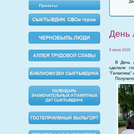
Булгаков
Вишневый сад
Обломов
Дворянс
Проекты
Мастер и
Маргарита
День 
8 июля 2026
В День 
сделали гл
"Галактика" 
Получило