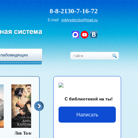
8-8-2130-7-16-72
E-mail:
syktyvdincbs@mail.ru
ная система
слабовидящих
С библиотекой на ты!
Написать
Лев Толстой
Антон Чехов
Иван Гончаров
Михаи