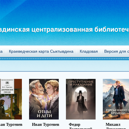
динская централизованная библиотеч
а
Краеведческая карта Сыктывдина
Кладовая
Версия для 
ургенев
Иван Тургенев
Федор
Михаил