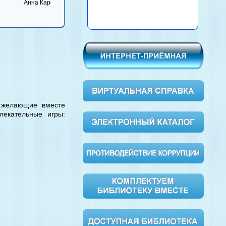
Булга
Анна Каренина
Вишневый сад
Обломов
Мастер
Маргар
е желающие вместе
лекательные игры: