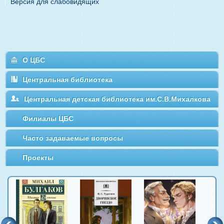
Версия для слабовидящих
О ЦБС
Центральная библиотека
Центральная детская библиотека им.С.В.Михалкова
Филиалы ЦБС
Часто задаваемые вопросы
Проекты