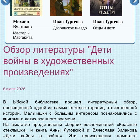
Иван Тургенев
Иван Тургенев
Федор
Ми
Достоевский
Ле
Дворянское гнездо
Отцы и дети
Преступление и
Ге
наказание
вр
Обзор литературы "Дети
войны в художественных
произведениях"
8 июля 2026
В Ыбской библиотеке прошел литературный обзор,
посвященный одной из самых тяжелых страниц отечественной
истории. Мальчишки с большим интересом познакомились с
книгами о детях военного времени.
На выставке представлены сборник воспоминаний «Красные
стеклышки» и книга Анны Луговской и Вячеслава Зиланова
«Дети войны о войне». Эти произведения помогают