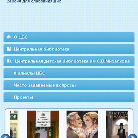
Версия для слабовидящих
О ЦБС
Центральная библиотека
Центральная детская библиотека им.С.В.Михалкова
Филиалы ЦБС
Часто задаваемые вопросы
Проекты