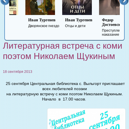
Иван Тургенев
Иван Тургенев
Федор
Ми
Достоевский
Ле
Дворянское гнездо
Отцы и дети
Преступление и
Гер
наказание
вре
Литературная встреча с коми
поэтом Николаем Щукиным
18 сентября 2013
25 сентября Центральная библиотека с. Выльгорт приглашает
всех любителей поэзии
на литературную встречу с коми поэтом Николаем Щукиным.
Начало в 17.00 часов.