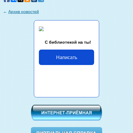
←
Архив новостей
С библиотекой на ты!
Написать