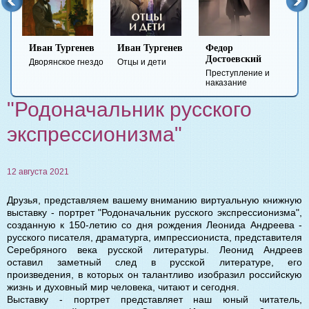
Иван Тургенев
Иван Тургенев
Федор
Ми
Достоевский
Ле
Дворянское гнездо
Отцы и дети
Преступление и
Гер
наказание
вре
"Родоначальник русского
экспрессионизма"
12 августа 2021
Друзья, представляем вашему вниманию виртуальную книжную
выставку - портрет "Родоначальник русского экспрессионизма",
созданную к 150-летию со дня рождения Леонида Андреева -
русского писателя, драматурга, импрессиониста, представителя
Серебряного века русской литературы. Леонид Андреев
оставил заметный след в русской литературе, его
произведения, в которых он талантливо изобразил российскую
жизнь и духовный мир человека, читают и сегодня.
Выставку - портрет представляет наш юный читатель,