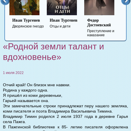
Иван Тургенев
Иван Тургенев
Федор
Ми
Достоевский
Ле
Дворянское гнездо
Отцы и дети
Преступление и
Гер
наказание
вре
«Родной земли талант и
вдохновенье»
1 июля 2022
Отчий край! Он близок мне навеки.
Родина у каждого одна.
Я пришёл из коми деревеньки,
Гарьей называется она.
Эти замечательные строки принадлежат перу нашего земляка,
коми писателя и поэта Владимира Васильевича Тимина.
Владимир Тимин родился 2 июля 1937 года в деревне Гарья
села Пажга.
В Пажгинской библиотеке к 85- летию писателя оформлена