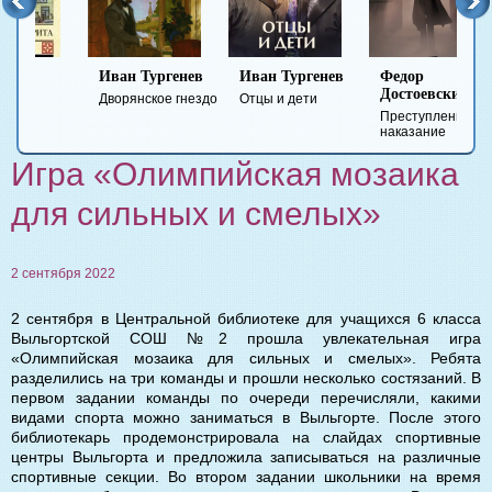
Иван Тургенев
Иван Тургенев
Федор
Ми
Достоевский
Ле
Дворянское гнездо
Отцы и дети
Преступление и
Гер
наказание
вре
Игра «Олимпийская мозаика
для сильных и смелых»
2 сентября 2022
2 сентября в Центральной библиотеке для учащихся 6 класса
Выльгортской СОШ №2 прошла увлекательная игра
«Олимпийская мозаика для сильных и смелых». Ребята
разделились на три команды и прошли несколько состязаний. В
первом задании команды по очереди перечисляли, какими
видами спорта можно заниматься в Выльгорте. После этого
библиотекарь продемонстрировала на слайдах спортивные
центры Выльгорта и предложила записываться на различные
спортивные секции. Во втором задании школьники на время