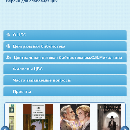
Версия для слабовидящих
О ЦБС
Центральная библиотека
Центральная детская библиотека им.С.В.Михалкова
Филиалы ЦБС
Часто задаваемые вопросы
Проекты