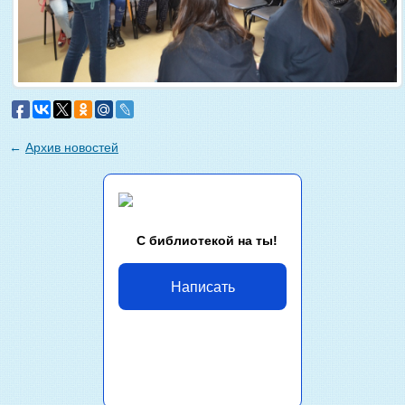
←
Архив новостей
С библиотекой на ты!
Написать