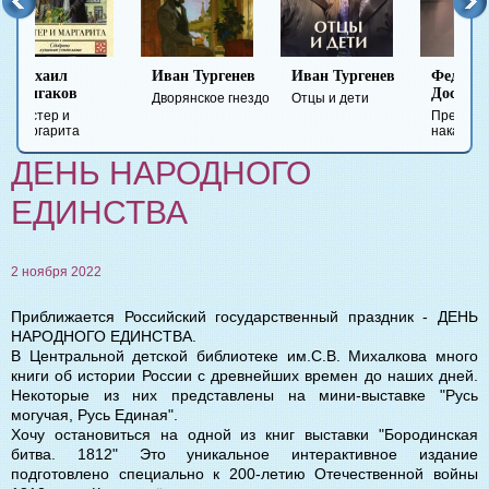
Иван Тургенев
Иван Тургенев
Федор
Ми
Достоевский
Ле
Дворянское гнездо
Отцы и дети
Преступление и
Гер
наказание
вре
ДЕНЬ НАРОДНОГО
ЕДИНСТВА
2 ноября 2022
Приближается Российский государственный праздник - ДЕНЬ
НАРОДНОГО ЕДИНСТВА.
В Центральной детской библиотеке им.С.В. Михалкова много
книги об истории России с древнейших времен до наших дней.
Некоторые из них представлены на мини-выставке "Русь
могучая, Русь Единая".
Хочу остановиться на одной из книг выставки "Бородинская
битва. 1812" Это уникальное интерактивное издание
подготовлено специально к 200-летию Отечественной войны