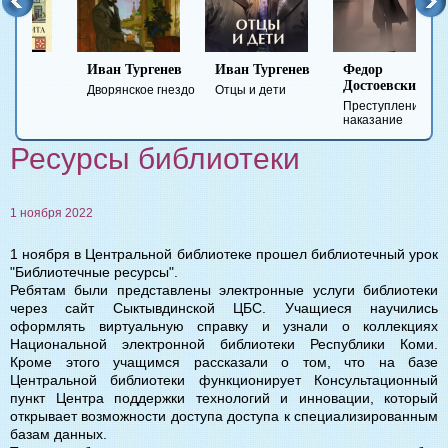
Иван Тургенев
Иван Тургенев
Федор
Ми
Достоевский
Ле
Дворянское гнездо
Отцы и дети
Преступление и
Гер
наказание
вре
Ресурсы библиотеки
1 ноября 2022
1 ноября в Центральной библиотеке прошел библиотечный урок
"Библиотечные ресурсы".
Ребятам были представлены электронные услуги библиотеки
через сайт Сыктывдинской ЦБС. Учащиеся научились
оформлять виртуальную справку и узнали о коллекциях
Национальной электронной библиотеки Республики Коми.
Кроме этого учащимся рассказали о том, что на базе
Центральной библиотеки функционирует Консультационный
пункт Центра поддержки технологий и инновации, который
открывает возможности доступа
доступа к специализированным
базам данных.