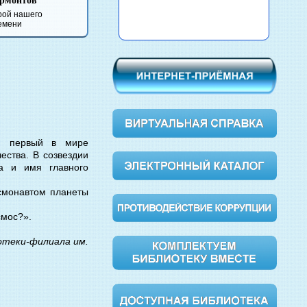
Булга
Анна Каренина
Вишневый сад
Обломов
Мастер
Маргар
ен первый в мире
ества. В созвездии
а и имя главного
осмонавтом планеты
смос?».
отеки-филиала им.