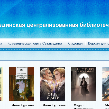
динская централизованная библиотеч
а
Краеведческая карта Сыктывдина
Кладовая
Версия для 
ургенев
Иван Тургенев
Федор
Михаил