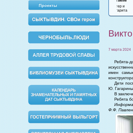
Булгаков
Вишневый сад
Обломов
Дворянс
Проекты
Мастер и
Маргарита
Викто
7 марта 2024
Ребята-
искусственн
имен самы
конструктор
Дети пос
Ю. Гагарин
В заключ
Ребята б
Информац
Ф.Ф. Павлен