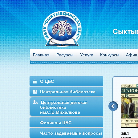
Сыктыв
Главная
Ресурсы
Услуги
Конкурсы
Афиш
О ЦБС
Центральная библиотека
Центральная детская
библиотека
им.С.В.Михалкова
Филиалы ЦБС
Часто задаваемые вопросы
Антон Чехов
Иван Гончаров
Михаил
Иван Т