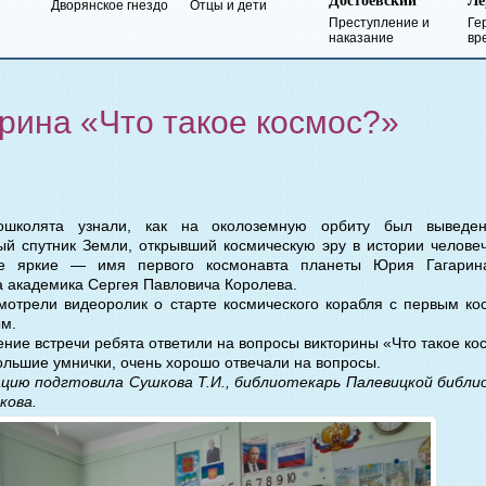
Достоевский
Лермонтов
кое гнездо
Отцы и дети
Преступление и
Герой нашего
наказание
времени
рина «Что такое космос?»
дошколята узнали, как на околоземную орбиту был вывед
ый спутник Земли, открывший космическую эру в истории человеч
е яркие — имя первого космонавта планеты Юрия Гагарин
а академика Сергея Павловича Королева.
мотрели видеоролик о старте космического корабля с первым к
ым.
ение встречи ребята ответили на вопросы викторины «Что такое ко
ольшие умнички, очень хорошо отвечали на вопросы.
ию подгтовила Сушкова Т.И., библиотекарь Палевицкой библи
кова.