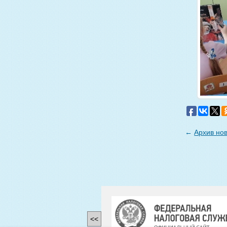
←
Архив но
<<