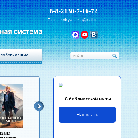
8-8-2130-7-16-72
E-mail:
syktyvdincbs@mail.ru
ная система
слабовидящих
С библиотекой на ты!
Написать
Лев Толстой
Антон Чехов
Иван Гончаров
Михаи