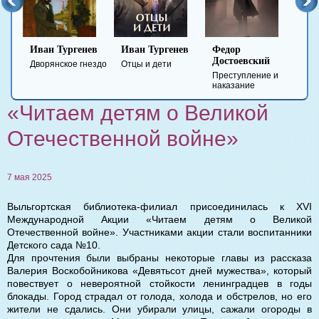
Иван Тургенев
Иван Тургенев
Федор
Ми
Достоевский
Ле
Дворянское гнездо
Отцы и дети
Преступление и
Гер
наказание
вре
«Читаем детям о Великой
Отечественной войне»
7 мая 2025
Выльгортская библиотека-филиал присоединилась к XVI
Международной Акции «Читаем детям о Великой
Отечественной войне». Участниками акции стали воспитанники
Детского сада №10.
Для прочтения были выбраны некоторые главы из рассказа
Валерия Воскобойникова «Девятьсот дней мужества», который
повествует о невероятной стойкости ленинградцев в годы
блокады. Город страдал от голода, холода и обстрелов, но его
жители не сдались. Они убирали улицы, сажали огороды в