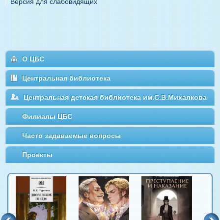
Версия для слабовидящих
О ЦБС
Центральная библиотека
Центральная детская библиотека им.С.В.Михалкова
Филиалы ЦБС
Часто задаваемые вопросы
Проекты