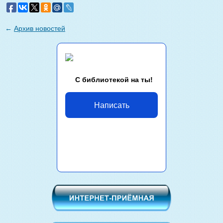
←
Архив новостей
С библиотекой на ты!
Написать