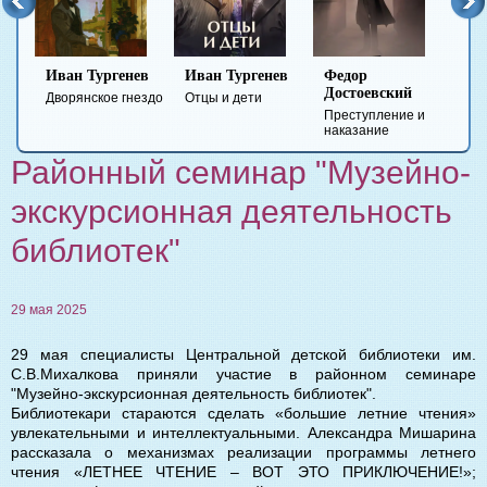
Иван Тургенев
Иван Тургенев
Федор
Ми
Достоевский
Ле
Дворянское гнездо
Отцы и дети
Преступление и
Гер
наказание
вре
Районный семинар "Музейно-
экскурсионная деятельность
библиотек"
29 мая 2025
29 мая специалисты Центральной детской библиотеки им.
С.В.Михалкова приняли участие в районном семинаре
"Музейно-экскурсионная деятельность библиотек".
Библиотекари стараются сделать «большие летние чтения»
увлекательными и интеллектуальными. Александра Мишарина
рассказала о механизмах реализации программы летнего
чтения «ЛЕТНЕЕ ЧТЕНИЕ – ВОТ ЭТО ПРИКЛЮЧЕНИЕ!»;