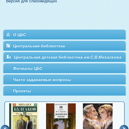
Версия для слабовидящих
О ЦБС
Центральная библиотека
Центральная детская библиотека им.С.В.Михалкова
Филиалы ЦБС
Часто задаваемые вопросы
Проекты