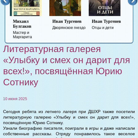
Михаил
Иван Тургенев
Иван Тургенев
Федо
Булгаков
Дост
Дворянское гнездо
Отцы и дети
Мастер и
Прест
Маргарита
наказ
Литературная галерея
«Улыбку и смех он дарит для
всех!», посвящённая Юрию
Сотнику
10 июня 2025
Сегодня ребята из летнего лагеря при ДШХР также посетили
литературную галерею «Улыбку и смех он дарит для всех!»,
посвящённую Юрию Сотнику.
Узнали биографию писателя, поиграли в игры и даже написали
собственные рассказы. Отряду понравилось такое веселое