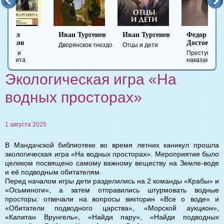
Иван Тургенев
Иван Тургенев
Федор
Ми
Достоевский
Ле
Дворянское гнездо
Отцы и дети
Преступление и
Гер
наказание
вре
Экологическая игра «На
водных просторах»
1 августа 2025
В Мандачской библиотеке во время летних каникул прошла
экологическая игра «На водных просторах». Мероприятие было
целиком посвящено самому важному веществу на Земле-воде
и её подводным обитателям.
Перед началом игры дети разделились на 2 команды «Крабы» и
«Осьминоги», а затем отправились штурмовать водные
просторы: отвечали на вопросы викторин «Все о воде» и
«Обитатели подводного царства», «Морской аукцион»,
«Капитан Врунгель», «Найди пару», «Найди подводных