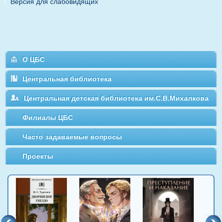
Версия для слабовидящих
О ЦБС
Центральная библиотека
Центральная детская библиотека им.С.В.Михалкова
Филиалы ЦБС
Часто задаваемые вопросы
Проекты