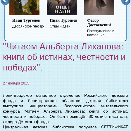
Иван Тургенев
Иван Тургенев
Федор
Ми
Достоевский
Ле
Дворянское гнездо
Отцы и дети
Преступление и
Гер
наказание
вре
"Читаем Альберта Лиханова:
книги об истинах, честности и
победах".
27 ноября 2015
Ленинградское областное отделение Российского детского
фонда и Ленинградская областная детская библиотека
выступили инициаторами Всероссийского читательского
конкурса "Читаем Альберта Лиханова: книги об истинах,
честности и победах". Он был посвящён 80-летию писателя,
лидера Детского фонда.
Центральная детская библиотека получила СЕРТИФИКАТ