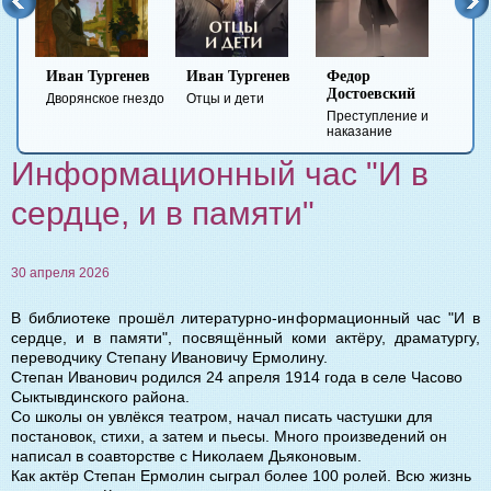
Иван Тургенев
Иван Тургенев
Федор
Ми
Достоевский
Ле
Дворянское гнездо
Отцы и дети
Преступление и
Гер
наказание
вре
Информационный час "И в
сердце, и в памяти"
30 апреля 2026
В библиотеке прошёл литературно-информационный час "И в
сердце, и в памяти", посвящённый коми актёру, драматургу,
переводчику Степану Ивановичу Ермолину.
Степан Иванович родился 24 апреля 1914 года в селе Часово
Сыктывдинского района.
Со школы он увлёкся театром, начал писать частушки для
постановок, стихи, а затем и пьесы. Много произведений он
написал в соавторстве с Николаем Дьяконовым.
Как актёр Степан Ермолин сыграл более 100 ролей. Всю жизнь