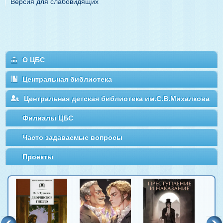
Версия для слабовидящих
О ЦБС
Центральная библиотека
Центральная детская библиотека им.С.В.Михалкова
Филиалы ЦБС
Часто задаваемые вопросы
Проекты