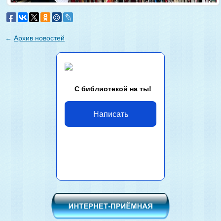
←
Архив новостей
С библиотекой на ты!
Написать