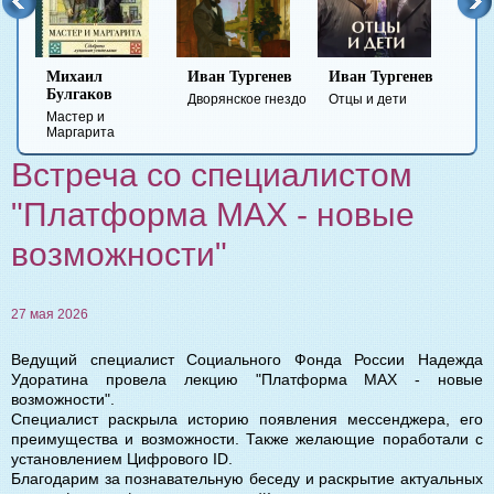
ил
Иван Тургенев
Иван Тургенев
Федор
ков
Достоевский
Дворянское гнездо
Отцы и дети
 и
Преступление и
рита
наказание
Встреча со специалистом
"Платформа MAX - новые
возможности"
27 мая 2026
Ведущий специалист Социального Фонда России Надежда
Удоратина провела лекцию "Платформа MAX - новые
возможности".
Специалист раскрыла историю появления мессенджера, его
преимущества и возможности. Также желающие поработали с
установлением Цифрового ID.
Благодарим за познавательную беседу и раскрытие актуальных