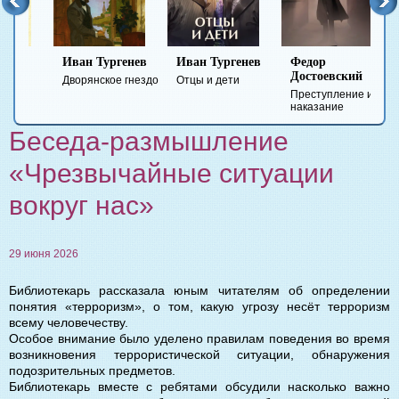
Иван Тургенев
Иван Тургенев
Федор
Ми
Достоевский
Ле
Дворянское гнездо
Отцы и дети
Преступление и
Гер
наказание
вре
Беседа-размышление
«Чрезвычайные ситуации
вокруг нас»
29 июня 2026
Библиотекарь рассказала юным читателям об определении
понятия «терроризм», о том, какую угрозу несёт терроризм
всему человечеству.
Особое внимание было уделено правилам поведения во время
возникновения террористической ситуации, обнаружения
подозрительных предметов.
Библиотекарь вместе с ребятами обсудили насколько важно