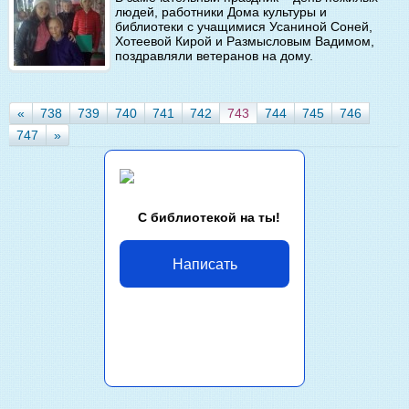
людей, работники Дома культуры и
библиотеки с учащимися Усаниной Соней,
Хотеевой Кирой и Размысловым Вадимом,
поздравляли ветеранов на дому.
«
738
739
740
741
742
743
744
745
746
747
»
С библиотекой на ты!
Написать