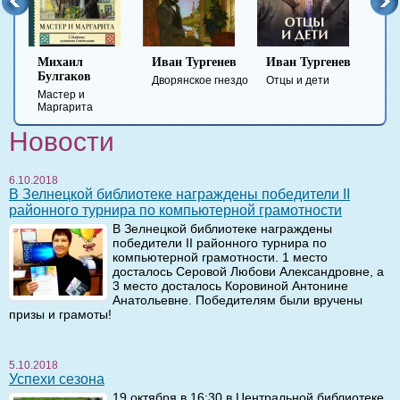
Иван Тургенев
Иван Тургенев
Федор
Достоевский
Дворянское гнездо
Отцы и дети
Преступление и
наказание
Новости
6.10.2018
В Зелнецкой библиотеке награждены победители II
районного турнира по компьютерной грамотности
В Зелнецкой библиотеке награждены
победители II районного турнира по
компьютерной грамотности. 1 место
досталось Серовой Любови Александровне, а
3 место досталось Коровиной Антонине
Анатольевне. Победителям были вручены
призы и грамоты!
5.10.2018
Успехи сезона
19 октября в 16:30 в Центральной библиотеке