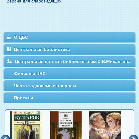
Версия для слабовидящих
О ЦБС
Центральная библиотека
Центральная детская библиотека им.С.В.Михалкова
Филиалы ЦБС
Часто задаваемые вопросы
Проекты