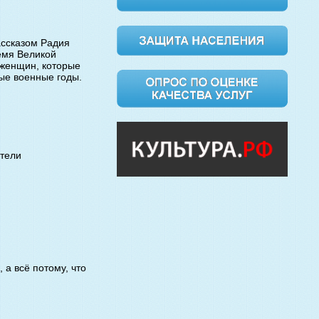
ассказом Радия
ремя Великой
 женщин, которые
ые военные годы.
атели
 а всё потому, что