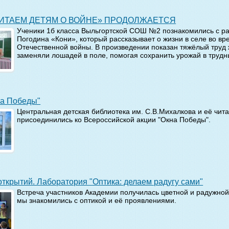
ЧИТАЕМ ДЕТЯМ О ВОЙНЕ» ПРОДОЛЖАЕТСЯ
Ученики 1б класса Выльгортской СОШ №2 познакомились с р
Погодина «Кони», который рассказывает о жизни в селе во в
Отечественной войны. В произведении показан тяжёлый труд
заменяли лошадей в поле, помогая сохранить урожай в трудн
на Победы"
Центральная детская библиотека им. С.В.Михалкова и её чит
присоединились ко Всероссийской акции "Окна Победы".
открытий. Лаборатория "Оптика: делаем радугу сами"
Встреча участников Академии получилась цветной и радужной,
мы знакомились с оптикой и её проявлениями.