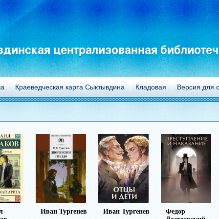
динская централизованная библиотеч
а
Краеведческая карта Сыктывдина
Кладовая
Версия для 
ургенев
Иван Тургенев
Федор
Михаил