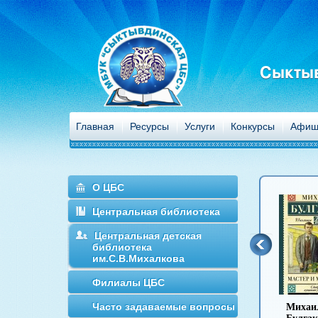
Сыктыв
Главная
Ресурсы
Услуги
Конкурсы
Афиш
О ЦБС
Центральная библиотека
Центральная детская
библиотека
им.С.В.Михалкова
Филиалы ЦБС
Часто задаваемые вопросы
Антон Чехов
Иван Гончаров
Михаил
Иван Т