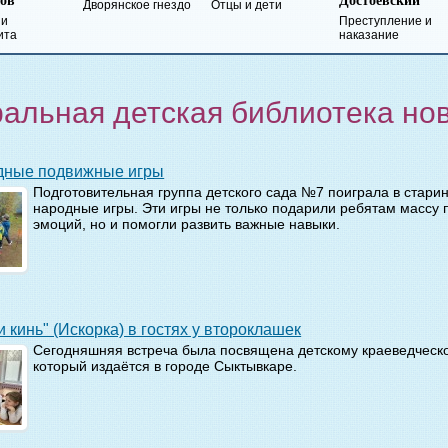
Достоевский
Лермонтов
кое гнездо
Отцы и дети
Преступление и
Герой нашего
наказание
времени
альная детская библиотека но
одные подвижные игры
Подготовительная группа детского сада №7 поиграла в стари
народные игры. Эти игры не только подарили ребятам массу
эмоций, но и помогли развить важные навыки.
и кинь" (Искорка) в гостях у второклашек
Сегодняшняя встреча была посвящена детскому краеведческ
который издаётся в городе Сыктывкаре.