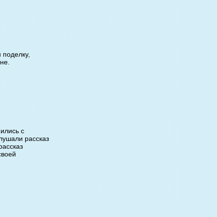
 поделку,
не.
ились с
слушали рассказ
рассказ
своей