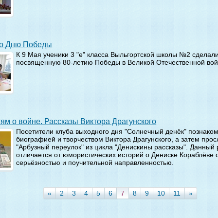
 ко Дню Победы
К 9 Мая ученики 3 "е" класса Выльгортской школы №2 сделали
посвященную 80-летию Победы в Великой Отечественной вой
тям о войне. Рассказы Виктора Драгунского
Посетители клуба выходного дня "Солнечный денёк" познаком
биографией и творчеством Виктора Драгунского, а затем про
"Арбузный переулок" из цикла "Денискины рассказы". Данный 
отличается от юмористических историй о Дениске Кораблёве 
серьёзностью и поучительной направленностью.
«
2
3
4
5
6
7
8
9
10
11
»