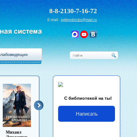
8-8-2130-7-16-72
E-mail:
syktyvdincbs@mail.ru
ная система
слабовидящих
С библиотекой на ты!
Написать
Лев Толстой
Антон Чехов
Иван Гончаров
Михаи