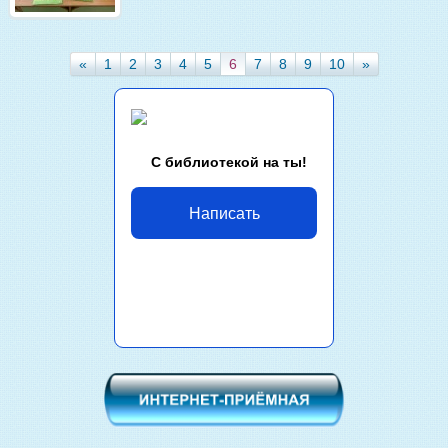
«
1
2
3
4
5
6
7
8
9
10
»
С библиотекой на ты!
Написать