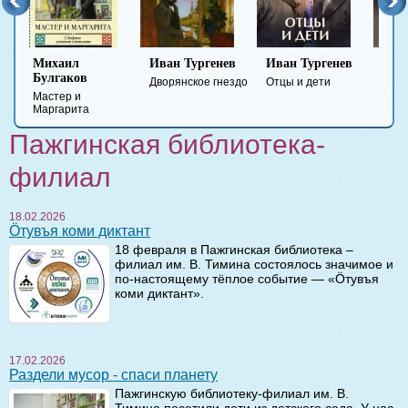
Иван Тургенев
Иван Тургенев
Федор
Ми
Достоевский
Ле
Дворянское гнездо
Отцы и дети
Преступление и
Гер
наказание
вре
Пажгинская библиотека-
филиал
18.02.2026
Öтувъя коми диктант
18 февраля в Пажгинская библиотека –
филиал им. В. Тимина состоялось значимое и
по-настоящему тёплое событие — «Öтувъя
коми диктант».
17.02.2026
Раздели мусор - спаси планету
Пажгинскую библиотеку-филиал им. В.
Тимина посетили дети из детского сада. У нас