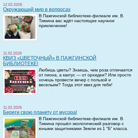
12.02.2026
Окружающий мир в вопросах
В Пажгинской библиотеке-филиале им. В.
Тимина вас ждёт настоящее научное
приключение!
11.02.2026
КВИЗ «ЦВЕТОЧНЫЙ» В ПАЖГИНСКОЙ
БИБЛИОТЕКЕ!
Любишь цветы? Знаешь, чем роза отличается
от пиона, а кактус — от орхидеи? Или просто
хочешь провести вечер с пользой и
весельем? Тогда этот квиз для тебя!
11.02.2026
Береги свою планету от мусора!
В Пажгинской библиотеке-филиале им. В.
Тимина прошёл экологический разговор с
юными защитниками Земли из 1 "Б" класса.