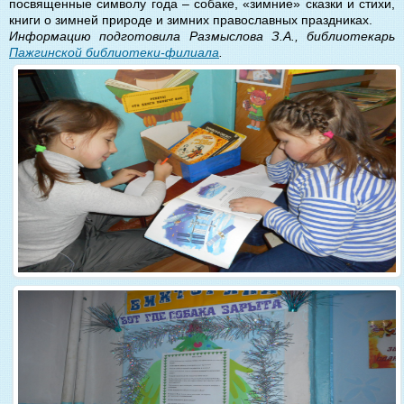
посвященные символу года – собаке, «зимние» сказки и стихи,
книги о зимней природе и зимних православных праздниках.
Информацию подготовила Размыслова З.А., библиотекарь
Пажгинской библиотеки-филиала
.