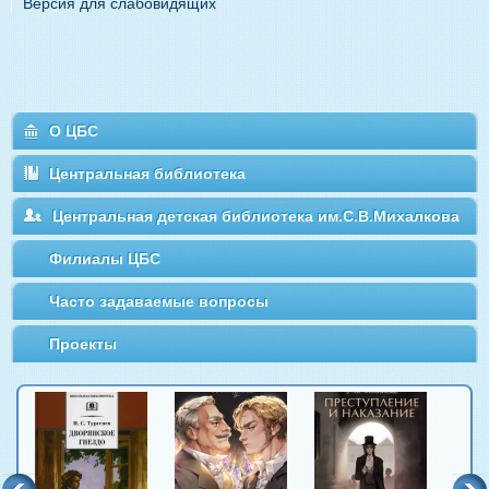
Версия для слабовидящих
О ЦБС
Центральная библиотека
Центральная детская библиотека им.С.В.Михалкова
Филиалы ЦБС
Часто задаваемые вопросы
Проекты