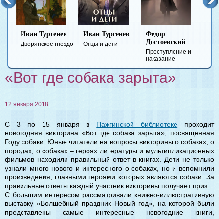
Иван Тургенев
Иван Тургенев
Федор
Ми
Достоевский
Ле
Дворянское гнездо
Отцы и дети
Преступление и
Гер
наказание
вре
«Вот где собака зарыта»
12 января 2018
С 3 по 15 января в
Пажгинской библиотеке
проходит
новогодняя викторина «Вот где собака зарыта», посвященная
Году собаки. Юные читатели на вопросы викторины о собаках, о
породах, о собаках – героях литературы и мультипликационных
фильмов находили правильный ответ в книгах. Дети не только
узнали много нового и интересного о собаках, но и вспомнили
произведения, главными героями которых являются собаки. За
правильные ответы каждый участник викторины получает приз.
С большим интересом рассматривали книжно-иллюстративную
выставку «Волшебный праздник Новый год», на которой были
представлены самые интересные новогодние книги,