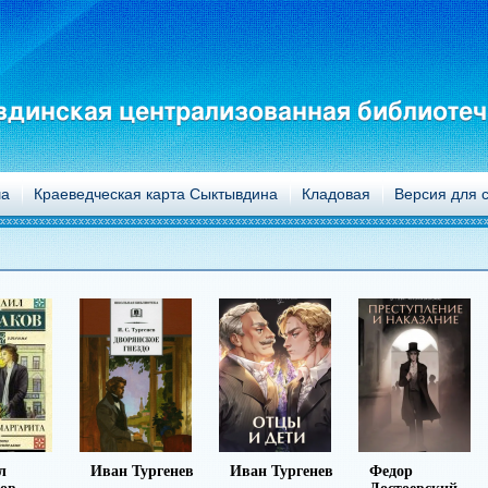
динская централизованная библиотеч
а
Краеведческая карта Сыктывдина
Кладовая
Версия для 
ургенев
Иван Тургенев
Федор
Михаил