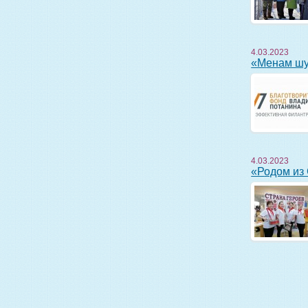
4.03.2023
«Менам 
4.03.2023
«Родом и