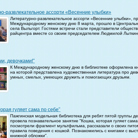
рно-развлекательное ассорти «Весенние улыбки»
Литературно-развлекательное ассорти «Весенние улыбки», п
Международному женскому дню 8 марта, прошло в Центральн
села Выльгорт. Гостями встречи стали представители общест
райцентра вместе со своим председателем Людмилой Лыткин
ами, девочками!"
К Международному женскому дню в библиотеке оформлена кн
на которой представлена художественная литература про дев
умных, смелых, умеющих дружить и помогающих друзьям.
оторая гуляет сама по себе"
Пажгинская модельная библиотека для ребят пятой группы де
провела познавательное занятие "Кошка, которая гуляет сама 
посмотрели фрагмент мультфильма, рассказали о своих пито
правила поведения с кошкой. Познакомились с книгами с выст
книжной обложки".