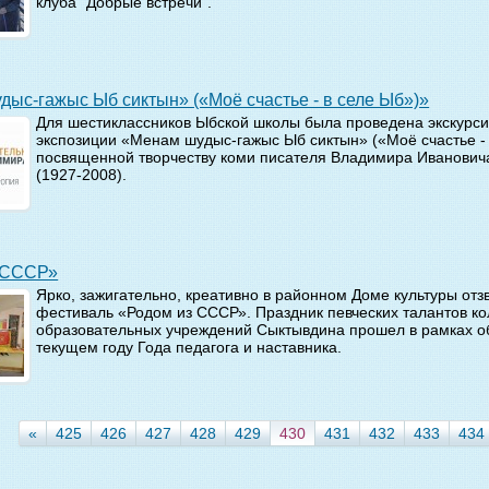
клуба "Добрые встречи".
шудыс-гажыс Ыб сиктын» («Моё счастье - в селе Ыб»)»
Для шестиклассников Ыбской школы была проведена экскурси
экспозиции «Менам шудыс-гажыс Ыб сиктын» («Моё счастье - 
посвященной творчеству коми писателя Владимира Иванович
(1927-2008).
з СССР»
Ярко, зажигательно, креативно в районном Доме культуры отз
фестиваль «Родом из СССР». Праздник певческих талантов ко
образовательных учреждений Сыктывдина прошел в рамках о
текущем году Года педагога и наставника.
«
425
426
427
428
429
430
431
432
433
434