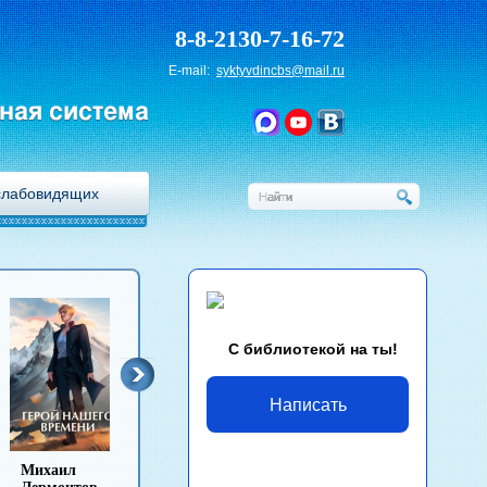
8-8-2130-7-16-72
E-mail:
syktyvdincbs@mail.ru
ная система
слабовидящих
С библиотекой на ты!
Написать
Лев Толстой
Антон Чехов
Иван Гончаров
Михаи