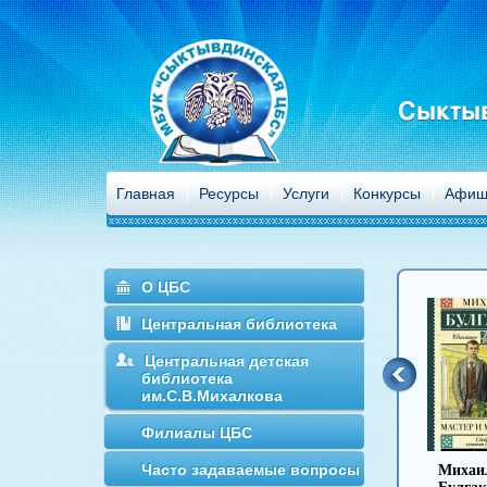
Сыктыв
Главная
Ресурсы
Услуги
Конкурсы
Афиш
О ЦБС
Центральная библиотека
Центральная детская
библиотека
им.С.В.Михалкова
Филиалы ЦБС
Часто задаваемые вопросы
Антон Чехов
Иван Гончаров
Михаил
Иван Т