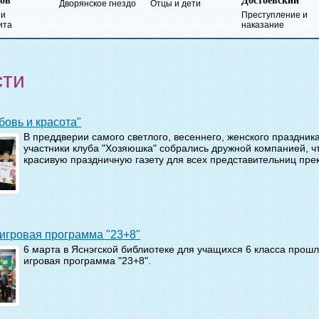
Достоевский
Лермонтов
кое гнездо
Отцы и дети
Преступление и
Герой нашего
наказание
времени
сти
юбовь и красота"
В преддверии самого светлого, весеннего, женского праздник
участники клуба "Хозяюшка" собрались дружной компанией, ч
красивую праздничную газету для всех представительниц пре
-игровая программа "23+8"
6 марта в Яснэгской библиотеке для учащихся 6 класса прошл
игровая программа "23+8".