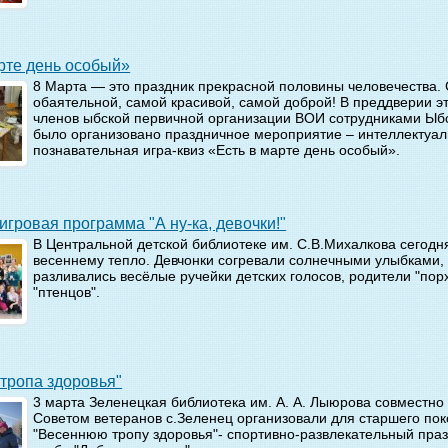
марте день особый»
8 Марта — это праздник прекрасной половины человечества.
обаятельной, самой красивой, самой доброй! В преддверии э
членов ыбской первичной организации ВОИ сотрудниками Ыб
было организовано праздничное мероприятие – интеллектуал
познавательная игра-квиз «Есть в марте день особый».
-игровая программа "А ну-ка, девочки!"
В Центральной детской библиотеке им. С.В.Михалкова сегодн
весеннему тепло. Девчонки согревали солнечными улыбками,
разливались весёлые ручейки детских голосов, родители "пор
"птенцов".
я тропа здоровья"
3 марта Зеленецкая библиотека им. А. А. Лыюрова совместно
Советом ветеранов с.Зеленец организовали для старшего по
"Весеннюю тропу здоровья"- спортивно-развлекательный праз