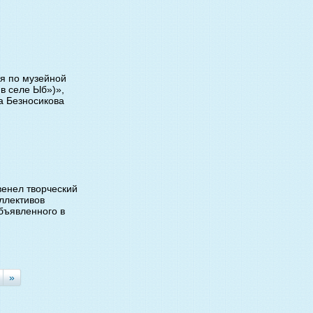
я по музейной
в селе Ыб»)»,
а Безносикова
венел творческий
ллективов
бъявленного в
»