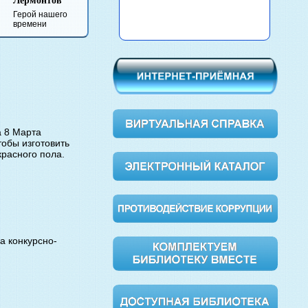
Булга
Анна Каренина
Вишневый сад
Обломов
Мастер
Маргар
а 8 Марта
тобы изготовить
красного пола.
а конкурсно-