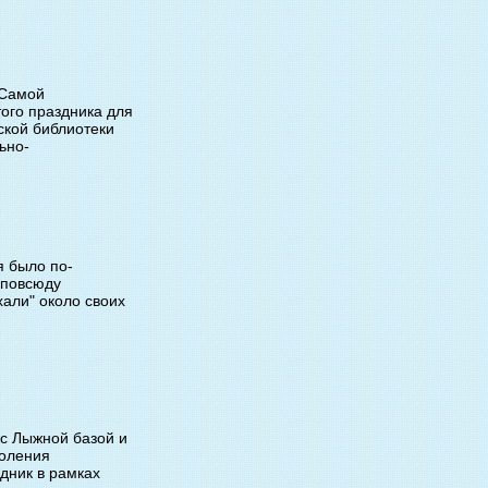
 Самой
того праздника для
ской библиотеки
ьно-
я было по-
 повсюду
хали" около своих
 с Лыжной базой и
коления
дник в рамках