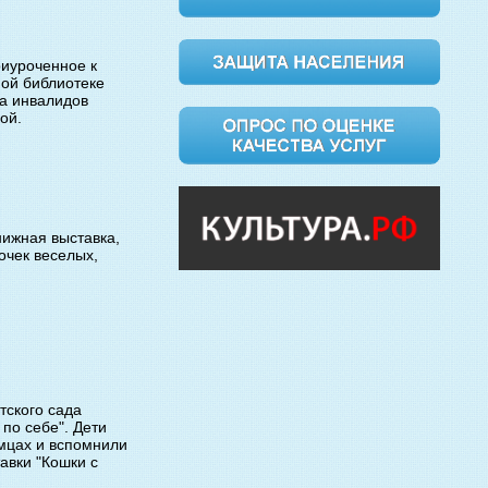
риуроченное к
ой библиотеке
ва инвалидов
ой.
ижная выставка,
очек веселых,
тского сада
по себе". Дети
мцах и вспомнили
авки "Кошки с