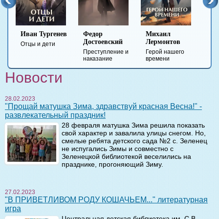
ев
Иван Тургенев
Федор
Михаил
Лев
Достоевский
Лермонтов
ездо
Отцы и дети
Анн
Преступление и
Герой нашего
наказание
времени
Новости
28.02.2023
"Прощай матушка Зима, здравствуй красная Весна!" -
развлекательный праздник!
28 февраля матушка Зима решила показать
свой характер и завалила улицы снегом. Но,
смелые ребята детского сада №2 с. Зеленец
не испугались Зимы и совместно с
Зеленецкой библиотекой веселились на
празднике, прогоняющий Зиму.
27.02.2023
"В ПРИВЕТЛИВОМ РОДУ КОШАЧЬЕМ..." литературная
игра
Центральная детская библиотека им. С.В.