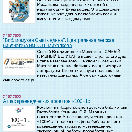
Михалкова поздравляет читателей с
наступающим Днём кошек. Эти домашние
животные уже давно полюбились всем и
живут почти в каждом доме.
27.02.2023
"Библиомузеи Сыктывдина". Центральная детская
библиотека им. С.В. Михалкова
Сергей Владимирович Михалков - САМЫЙ
ГЛАВНЫЙ ВЕЛИКАН в нашей стране. Его дядя
Стёпа известен всем. За свои 96 лет жизни
Михалков оставил большой след в истории
литературы. Его дети и внуки прославляют
известную династию. А он сам - достойный
сын своего отца.
27.02.2023
Атлас краеведческих проектов «100+1»
Коллеги из Национальной детской библиотеки
Республики Коми им. С.Я. Маршака
подготовили Атлас краеведческих проектов
«100+1» –проекты в сфере библиотечного
краеведения, туризма, музееведения,
экскурсионной работы, разработанные